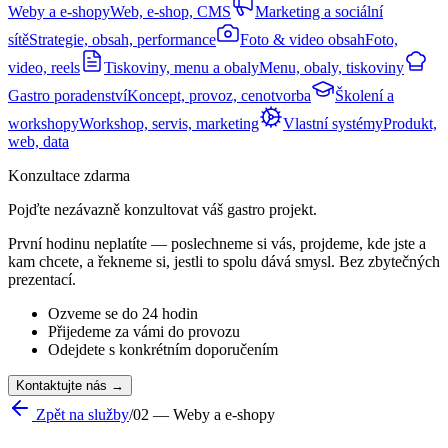
Weby a e-shopy
Web, e-shop, CMS
Marketing a sociální
sítě
Strategie, obsah, performance
Foto & video obsah
Foto,
video, reels
Tiskoviny, menu a obaly
Menu, obaly, tiskoviny
Gastro poradenství
Koncept, provoz, cenotvorba
Školení a
workshopy
Workshop, servis, marketing
Vlastní systémy
Produkt,
web, data
Konzultace zdarma
Pojďte nezávazně
konzultovat
váš gastro projekt.
První hodinu neplatíte — poslechneme si vás, projdeme, kde jste a
kam chcete, a řekneme si, jestli to spolu dává smysl. Bez zbytečných
prezentací.
Ozveme se do 24 hodin
Přijedeme za vámi do provozu
Odejdete s konkrétním doporučením
Kontaktujte nás →
Zpět na služby
/
02 — Weby a e-shopy