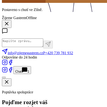
Postaveno s chutí ve Zlíně.
Žijeme Gastrem
Offline
info@zijemegastrem.cz
P
+420 739 781 932
Odpovíme do 24 hodin
Chat
1
Poptávka spolupráce
Pojďme
rozjet
váš