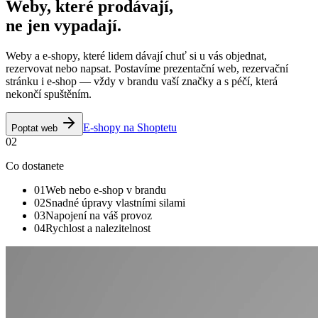
Weby,
které
prodávají
,
ne
jen
vypadají.
Weby a e-shopy, které lidem dávají chuť si u vás objednat,
rezervovat nebo napsat. Postavíme prezentační web, rezervační
stránku i e-shop — vždy v brandu vaší značky a s péčí, která
nekončí spuštěním.
E-shopy na Shoptetu
Poptat web
02
Co dostanete
01
Web nebo e-shop v brandu
02
Snadné úpravy vlastními silami
03
Napojení na váš provoz
04
Rychlost a nalezitelnost