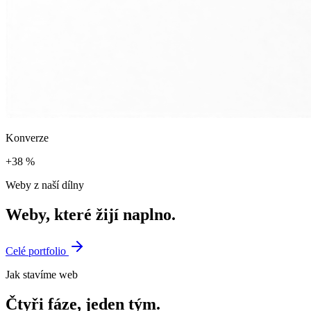
Konverze
+38 %
Weby z naší dílny
Weby,
které
žijí naplno.
Celé portfolio
Jak stavíme web
Čtyři
fáze,
jeden
tým.