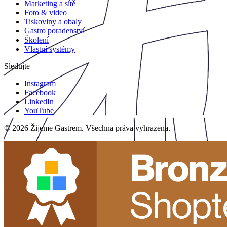
Marketing a sítě
Foto & video
Tiskoviny a obaly
Gastro poradenství
Školení
Vlastní systémy
Sledujte
Instagram
Facebook
LinkedIn
YouTube
©
2026
Žijeme Gastrem. Všechna práva vyhrazena.