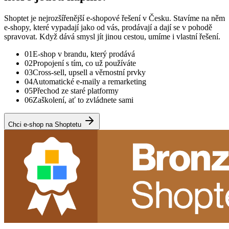
Shoptet je nejrozšířenější e-shopové řešení v Česku. Stavíme na něm
e-shopy, které vypadají jako od vás, prodávají a dají se v pohodě
spravovat. Když dává smysl jít jinou cestou, umíme i vlastní řešení.
01
E-shop v brandu, který prodává
02
Propojení s tím, co už používáte
03
Cross-sell, upsell a věrnostní prvky
04
Automatické e-maily a remarketing
05
Přechod ze staré platformy
06
Zaškolení, ať to zvládnete sami
Chci e-shop na Shoptetu